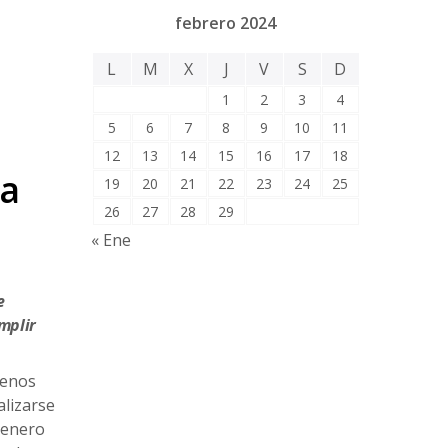
febrero 2024
L
M
X
J
V
S
D
1
2
3
4
5
6
7
8
9
10
11
12
13
14
15
16
17
18
ta
19
20
21
22
23
24
25
26
27
28
29
« Ene
e
mplir
menos
alizarse
 enero