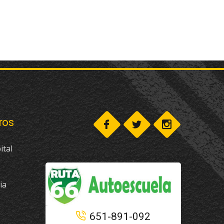
ros
ital
ia
651-891-092