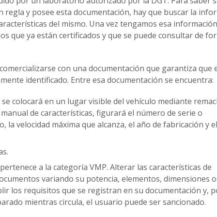
dido por un laboratorio autorizado por la DGT. Para saber si
n regla y posee esta documentación, hay que buscar la info
 características del mismo. Una vez tengamos esa informació
os que ya están certificados y que se puede consultar de fo
 comercializarse con una documentación que garantiza que e
amente identificado. Entre esa documentación se encuentra:
 se colocará en un lugar visible del vehículo mediante remac
l manual de características, figurará el número de serie o
o, la velocidad máxima que alcanza, el año de fabricación y e
as.
ertenece a la categoría VMP. Alterar las características de
documentos variando su potencia, elementos, dimensiones o
lir los requisitos que se registran en su documentación y, p
r parado mientras circula, el usuario puede ser sancionado.