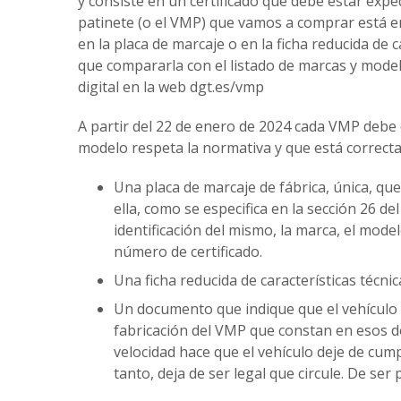
y consiste en un certificado que debe estar expe
patinete (o el VMP) que vamos a comprar está e
en la placa de marcaje o en la ficha reducida de
que compararla con el listado de marcas y model
digital en la web dgt.es/vmp
A partir del 22 de enero de 2024 cada VMP debe
modelo respeta la normativa y que está correct
Una placa de marcaje de fábrica, única, que
ella, como se especifica en la sección 26 de
identificación del mismo, la marca, el model
número de certificado.
Una ficha reducida de características técnic
Un documento que indique que el vehículo p
fabricación del VMP que constan en esos 
velocidad hace que el vehículo deje de cump
tanto, deja de ser legal que circule. De se