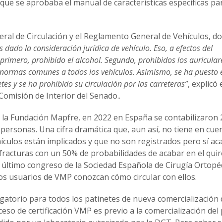
 que se aprobaba el manual de características específicas pa
al de Circulación y el Reglamento General de Vehículos, do
 dado la consideración jurídica de vehículo. Eso, a efectos del
 primero, prohibido el alcohol. Segundo, prohibidos los auricular
n normas comunes a todos los vehículos. Asimismo, se ha puesto e
s y se ha prohibido su circulación por las carreteras”
, explicó 
Comisión de Interior del Senado..
 y la Fundación Mapfre, en 2022 en España se contabilizaron
personas. Una cifra dramática que, aun así, no tiene en cue
hículos están implicados y que no son registrados pero sí a
 fracturas con un 50% de probabilidades de acabar en el qui
 último congreso de la Sociedad Española de Cirugía Ortopé
os usuarios de VMP conozcan cómo circular con ellos.
ligatorio para todos los patinetes de nueva comercialización
eso de certificación VMP es previo a la comercialización del