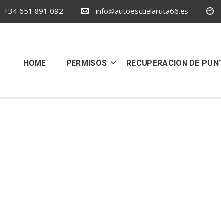
+34 651 891 092
info@autoescuelaruta66.es
HOME
PERMISOS
RECUPERACION DE PUN