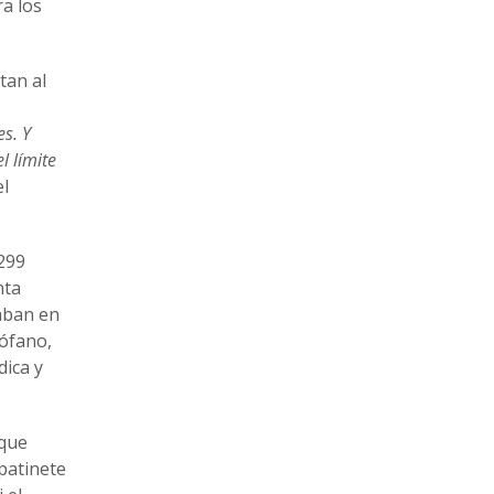
ra los
tan al
es. Y
l límite
el
 299
nta
caban en
rófano,
dica y
 que
 patinete