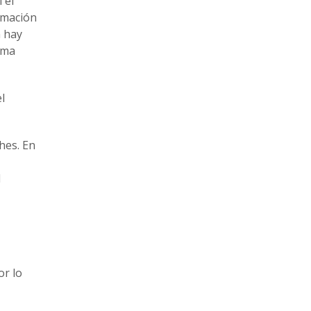
 el
rmación
n hay
rma
l
hes. En
l
or lo